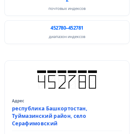
почтовых индексов
452780–452781
диапазон индексов
Адрес
Источник данных
республика Башкортостан,
Туймазинский район, село
Серафимовский