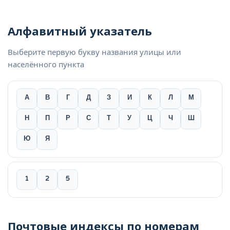
Алфавитный указатель
Выберите первую букву названия улицы или
населённого пункта
А
В
Г
Д
З
И
К
Л
М
Н
П
Р
С
Т
У
Ц
Ч
Ш
Ю
Я
1
2
5
Почтовые индексы по номерам