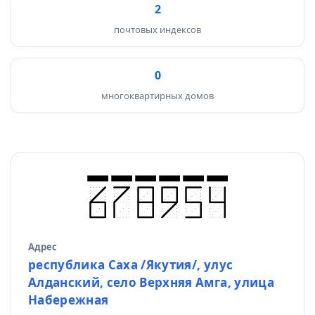
2
почтовых индексов
0
многоквартирных домов
Адрес
Источник данных
республика Саха /Якутия/, улус
Алданский, село Верхняя Амга, улица
Набережная