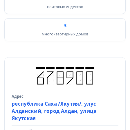
почтовых индексов
3
многоквартирных домов
Адрес
Источник данных
республика Саха /Якутия/, улус
Алданский, город Алдан, улица
Якутская