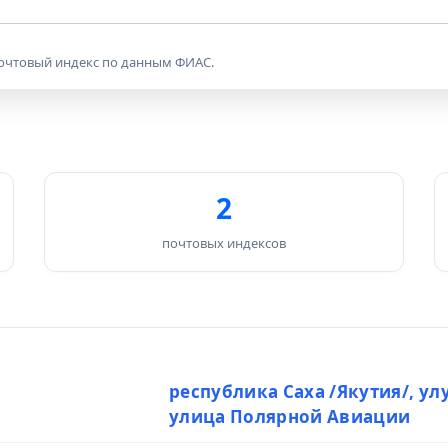
почтовый индекс по данным ФИАС.
2
почтовых индексов
чник данных
республика Саха /Якутия/, ул
улица Полярной Авиации