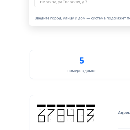
для
поиска
индекса
Введите город, улицу и дом — система подскажет 
5
номеров домов
Адрес
Исто