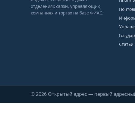
Поиск 
отделениях связи, управляющих
Почтов
компаниях и торгах на базе ФИАС.
Информ
Управл
Госуда
Статьи 
© 2026 Открытый адрес — первый адресны