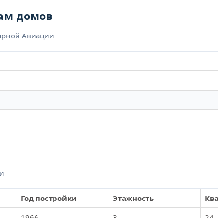
ам домов
лярной Авиации
ии
Год постройки
Этажность
Кв
1966
3
24