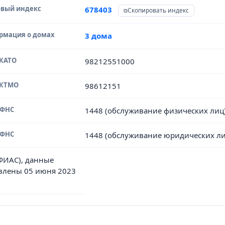
вый индекс
678403
Скопировать индекс
рмация о домах
3 дома
ОКАТО
98212551000
ОКТМО
98612151
ИФНС
1448 (обслуживание физических лиц
ИФНС
1448 (обслуживание юридических ли
(ФИАС), данные
влены 05 июня 2023