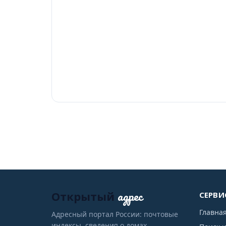
адрес
Открытый
СЕРВИ
Главна
Адресный портал России: почтовые
индексы, сведения о домах,