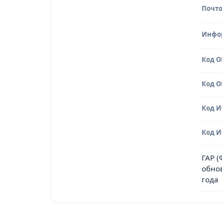
Почто
Инфо
Код 
Код 
Код 
Код 
ГАР 
обно
года