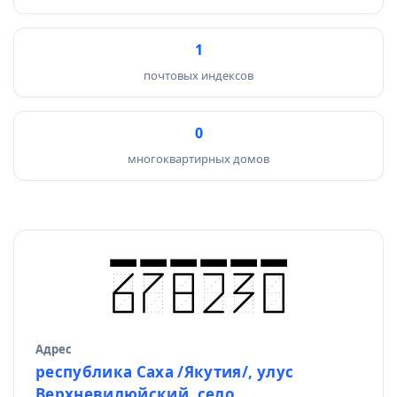
1
почтовых индексов
0
многоквартирных домов
Адрес
Источник данных
республика Саха /Якутия/, улус
Верхневилюйский, село