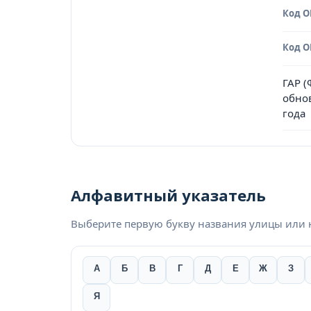
Код 
Код 
ГАР 
обно
года
Алфавитный указатель
Выберите первую букву названия улицы или 
А
Б
В
Г
Д
Е
Ж
З
Я