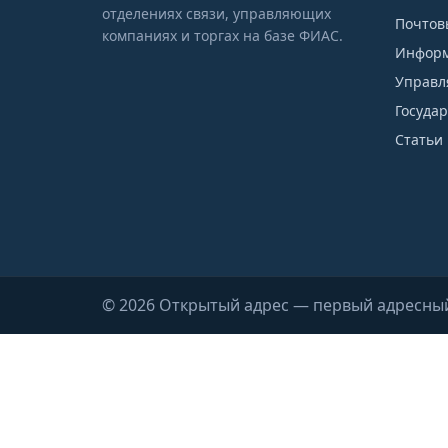
отделениях связи, управляющих
Почтов
компаниях и торгах на базе ФИАС.
Информ
Управл
Госуда
Статьи 
© 2026 Открытый адрес — первый адресны