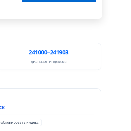
241000–241903
диапазон индексов
ск
Скопировать индекс