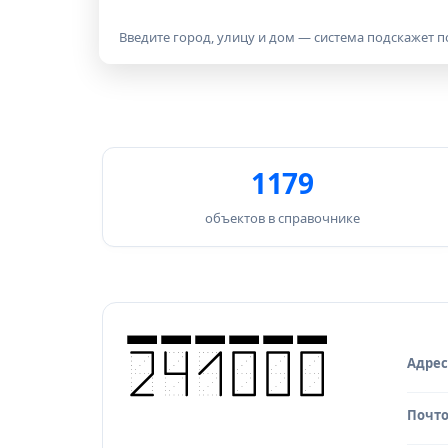
поиска
индекса
Введите город, улицу и дом — система подскажет 
1179
объектов в справочнике
Адрес
Исто
Почто