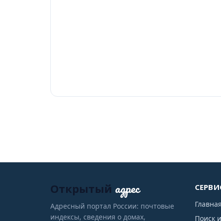
адрес
Открытый
СЕРВИ
Главна
Адресный портал России: почтовые
индексы, сведения о домах,
Поиск 