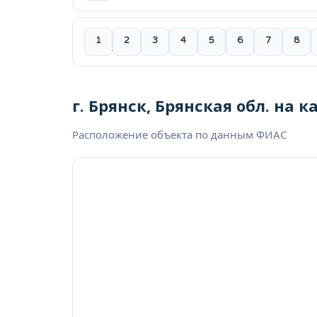
1
2
3
4
5
6
7
8
г. Брянск, Брянская обл. на к
Расположение объекта по данным ФИАС