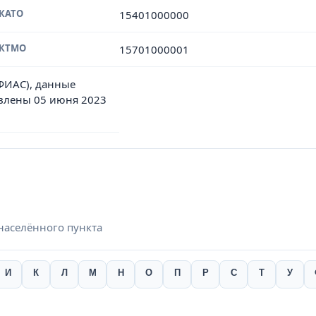
ОКАТО
15401000000
ОКТМО
15701000001
(ФИАС), данные
влены 05 июня 2023
населённого пункта
И
К
Л
М
Н
О
П
Р
С
Т
У