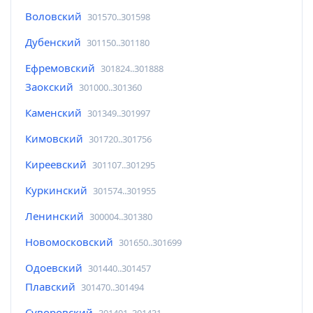
Воловский
301570..301598
Дубенский
301150..301180
Ефремовский
301824..301888
Заокский
301000..301360
Каменский
301349..301997
Кимовский
301720..301756
Киреевский
301107..301295
Куркинский
301574..301955
Ленинский
300004..301380
Новомосковский
301650..301699
Одоевский
301440..301457
Плавский
301470..301494
Суворовский
301401..301431