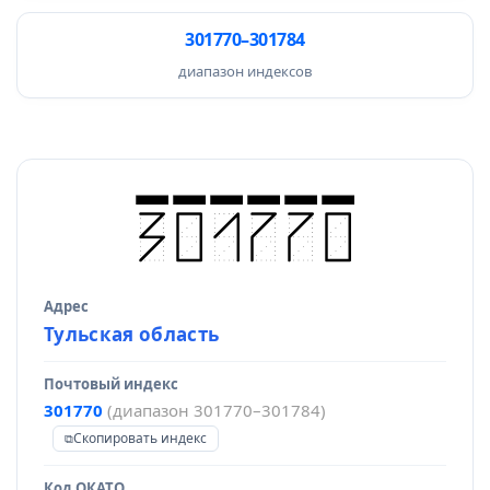
301770–301784
диапазон индексов
Адрес
Источник данных
Тульская область
Почтовый индекс
301770
(диапазон 301770–301784)
Скопировать индекс
Код ОКАТО