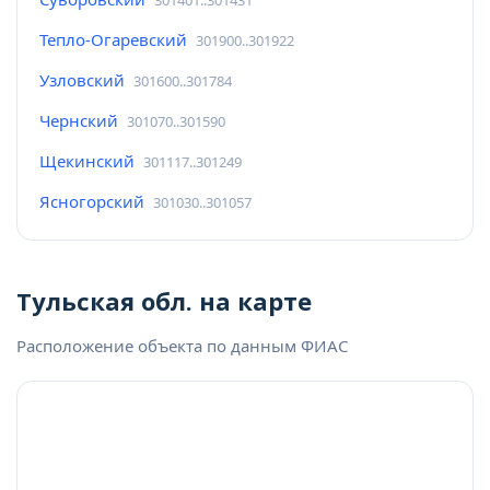
Тепло-Огаревский
301900..301922
Узловский
301600..301784
Чернский
301070..301590
Щекинский
301117..301249
Ясногорский
301030..301057
Тульская обл. на карте
Расположение объекта по данным ФИАС