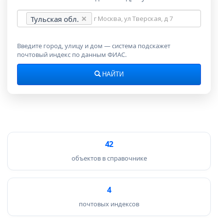
Адрес
Тульская обл.
для
поиска
индекса
Введите город, улицу и дом — система подскажет
почтовый индекс по данным ФИАС.
НАЙТИ
42
объектов в справочнике
4
почтовых индексов