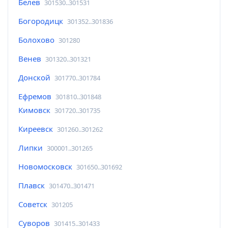
Белев
301530..301531
Богородицк
301352..301836
Болохово
301280
Венев
301320..301321
Донской
301770..301784
Ефремов
301810..301848
Кимовск
301720..301735
Киреевск
301260..301262
Липки
300001..301265
Новомосковск
301650..301692
Плавск
301470..301471
Советск
301205
Суворов
301415..301433