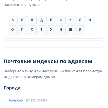
населённого пункта
А
Б
В
Д
Е
З
К
Л
Н
О
П
С
Т
У
Ч
Щ
Я
Почтовые индексы по адресам
Выберите улицу или населённый пункт для просмотра
индексов по номерам домов
Города
Алексин
301352..301383