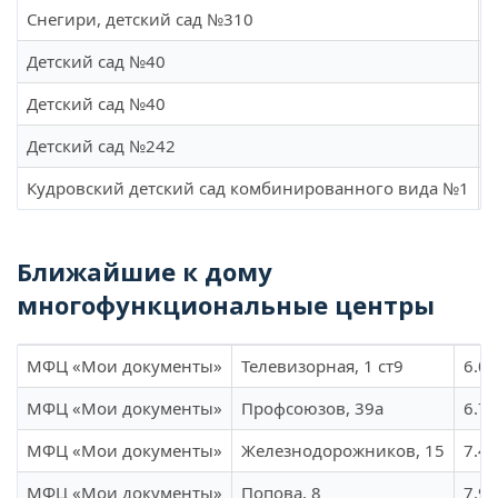
Снегири, детский сад №310
А
Детский сад №40
В
Детский сад №40
К
Детский сад №242
А
Кудровский детский сад комбинированного вида №1
С
Ближайшие к дому
многофункциональные центры
МФЦ «Мои документы»
Телевизорная, 1 ст9
6.08
МФЦ «Мои документы»
Профсоюзов, 39а
6.74
МФЦ «Мои документы»
Железнодорожников, 15
7.47
МФЦ «Мои документы»
Попова, 8
7.9 