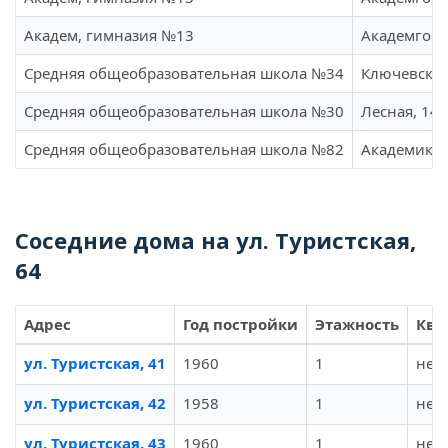
Академ, гимназия №13
Академгоро
Средняя общеобразовательная школа №34
Ключевская
Средняя общеобразовательная школа №30
Лесная, 147
Средняя общеобразовательная школа №82
Академика 
Соседние дома на ул. Туристская,
64
Адрес
Год постройки
Этажность
Ква
ул. Туристская, 41
1960
1
не у
ул. Туристская, 42
1958
1
не у
ул. Туристская, 43
1960
1
не у