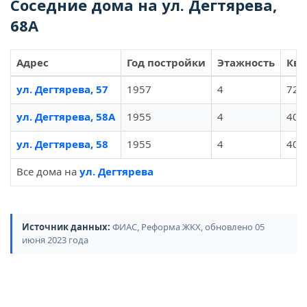
Соседние дома на ул. Дегтярева,
68А
Адрес
Год постройки
Этажность
Ква
ул. Дегтярева, 57
1957
4
72
ул. Дегтярева, 58А
1955
4
40
ул. Дегтярева, 58
1955
4
40
Все дома на
ул. Дегтярева
Источник данных:
ФИАС, Реформа ЖКХ, обновлено 05
июня 2023 года