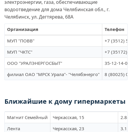
электроэнергии, газа, обеспечивающие
водоотведение для дома Челябинская обл., г.
Челябинск, ул. Дегтярева, 68А
Организация
Телефон
МУП "ПОВВ"
+7 (3512) 59
МУП "ЧКТС"
+7 (35172) 3
ООО "УРАЛЭНЕРГОСБЫТ"
35-12-14-06
филиал ОАО "МРСК Урала"- "Челябэнерго"
8 (80025) 01
Ближайшие к дому гипермаркеты
Магнит Семейный
Черкасская, 15
2.84 
Лента
Черкасская, 23
3.12 