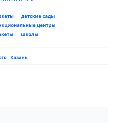
ркеты
детские сады
нкциональные центры
ркеты
школы
ого
Казань