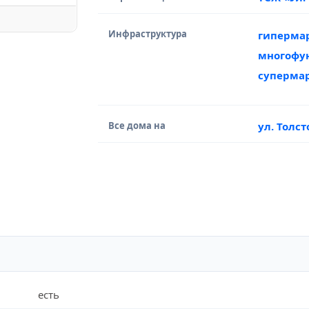
Инфраструктура
гиперма
многофу
суперма
Все дома на
ул. Толст
есть