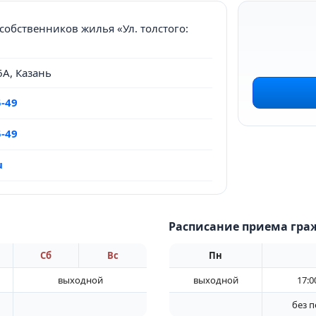
собственников жилья «Ул. толстого:
6А, Казань
5-49
5-49
u
Расписание приема гра
Сб
Вс
Пн
выходной
выходной
17:0
без 