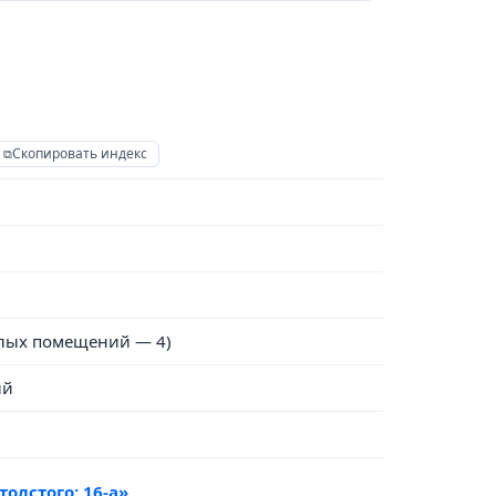
Скопировать индекс
лых помещений — 4)
ый
толстого: 16-а»