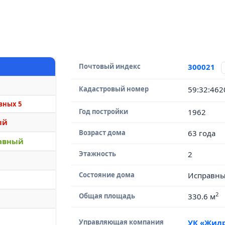
Почтовый индекс
300021
Кадастровый номер
59:32:46
вных 5
Год постройки
1962
ый
Возраст дома
63 года
авный
Этажность
2
Состояние дома
Исправн
2
Общая площадь
330.6 м
Управляющая компания
УК «Жил