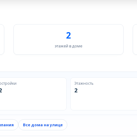
2
этажей в доме
остройки
Этажность
2
2
мпания
Все дома на улице