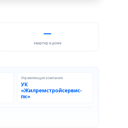
—
квартир в доме
Управляющая компания
УК
«Жилремстройсервис-
пк»