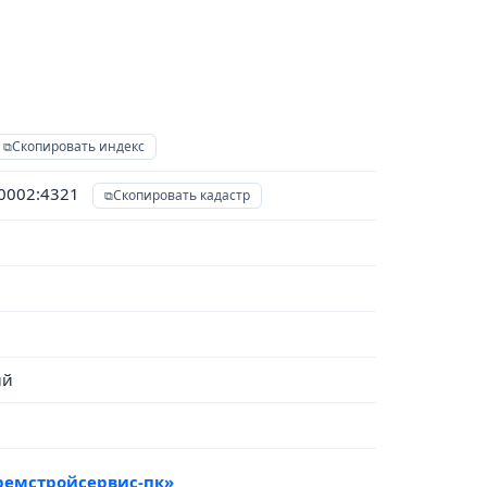
Скопировать индекс
20002:4321
Скопировать кадастр
ый
ремстройсервис-пк»