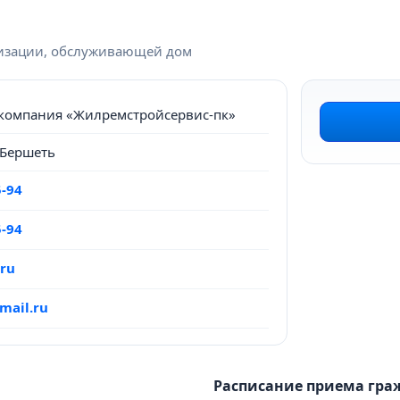
низации, обслуживающей дом
компания «Жилремстройсервис-пк»
, Бершеть
5-94
5-94
.ru
mail.ru
Расписание приема гра