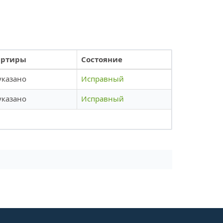
артиры
Состояние
указано
Исправный
указано
Исправный