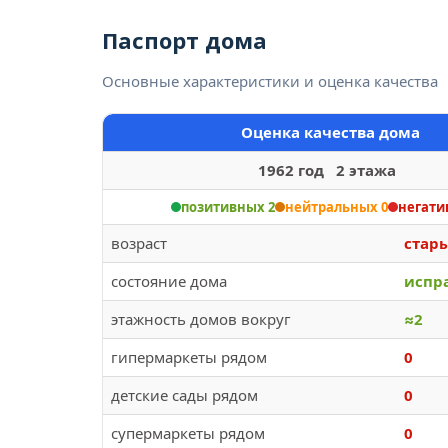
Паспорт дома
Основные характеристики и оценка качества
Оценка качества дома
1962 год 2 этажа
позитивных 2
нейтральных 0
негати
возраст
стар
состояние дома
испр
этажность домов вокруг
≈2
гипермаркеты рядом
0
детские сады рядом
0
супермаркеты рядом
0