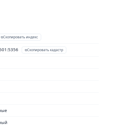
Скопировать индекс
0501:5356
Скопировать кадастр
ные
ный