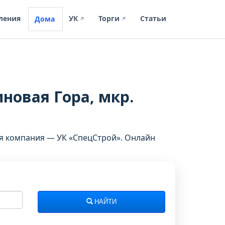
ления
УК
Торги
Статьи
Дома
↗
↗
иновая Гора, мкр.
ая компания — УК «СпецСтрой». Онлайн
НАЙТИ