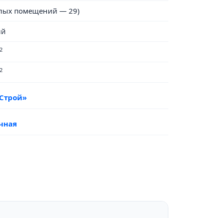
лых помещений — 29)
ый
2
2
Строй»
очная