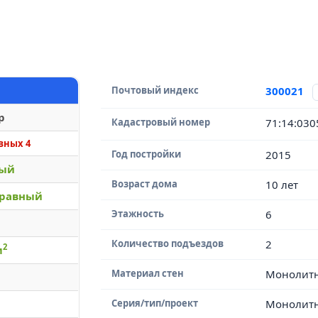
Почтовый индекс
300021
р
Кадастровый номер
71:14:03
вных 4
Год постройки
2015
вый
Возраст дома
10 лет
равный
Этажность
6
Количество подъездов
2
2
м
Материал стен
Монолит
Серия/тип/проект
Монолит