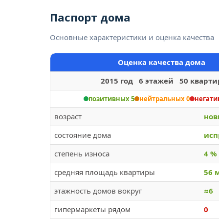
Паспорт дома
Основные характеристики и оценка качества
Оценка качества дома
2015 год 6 этажей 50 кварти
позитивных 5
нейтральных 0
негати
возраст
но
состояние дома
исп
степень износа
4 %
средняя площадь квартиры
56 
этажность домов вокруг
≈6
гипермаркеты рядом
0