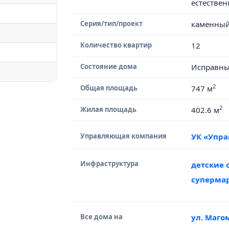
естестве
Серия/тип/проект
каменны
Количество квартир
12
Состояние дома
Исправн
2
Общая площадь
747 м
2
Жилая площадь
402.6 м
Управляющая компания
УК «Упр
Инфраструктура
детские 
суперма
Все дома на
ул. Маго