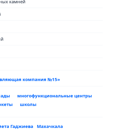
нных камней
й
ый
авляющая компания №15»
сады
многофункциональные центры
ркеты
школы
мета Гаджиева
Махачкала