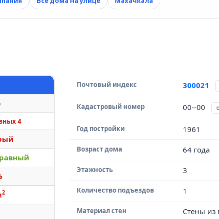
мпания
Все дома на улице
Махачкала
Почтовый индекс
300021
р
Кадастровый номер
00--00
вных 4
Год постройки
1961
рый
Возраст дома
64 года
равный
Этажность
3
%
Количество подъездов
1
2
м
Материал стен
Стены из 