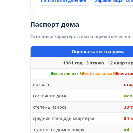
Почтовое отделение
Управляющая ко
Паспорт дома
Основные характеристики и оценка качества
Оценка качества дома
1961 год 3 этажа 12 кварти
позитивных 5
нейтральных 0
негати
возраст
ста
состояние дома
исп
степень износа
38 
средняя площадь квартиры
34 
этажность домов вокруг
≈4