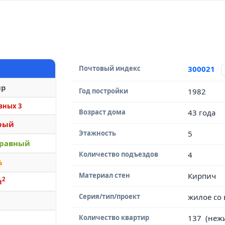
Почтовый индекс
300021
ир
Год постройки
1982
вных 3
Возраст дома
43 года
рый
Этажность
5
равный
Количество подъездов
4
%
Материал стен
Кирпич
2
м
Серия/тип/проект
жилое со
Количество квартир
137 (неж