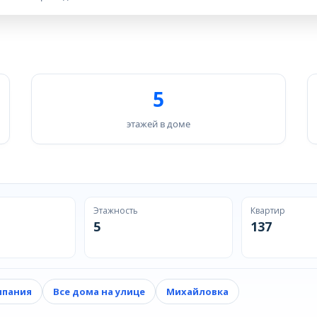
5
этажей в доме
Этажность
Квартир
5
137
мпания
Все дома на улице
Михайловка