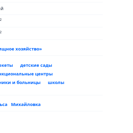
ый
2
2
ищное хозяйство»
ркеты
детские сады
нкциональные центры
ники и больницы
школы
льса
Михайловка