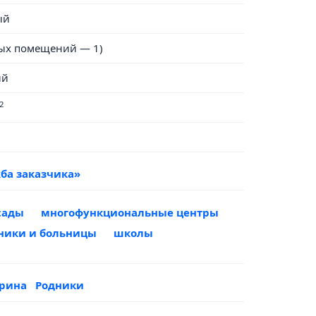
ый
ых помещений — 1)
ый
2
ба заказчика»
сады
многофункциональные центры
ники и больницы
школы
арина
Родники