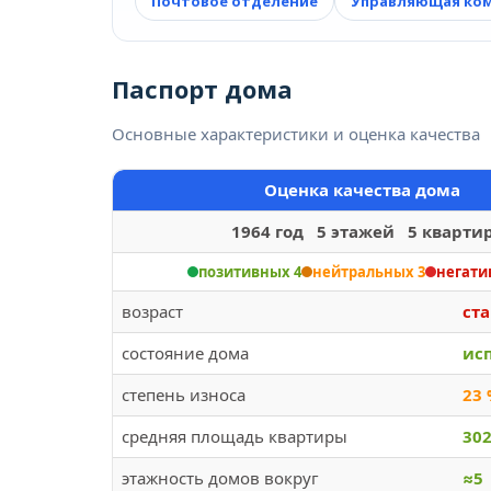
Почтовое отделение
Управляющая ко
Паспорт дома
Основные характеристики и оценка качества
Оценка качества дома
1964 год 5 этажей 5 кварти
позитивных 4
нейтральных 3
негати
возраст
ст
состояние дома
ис
степень износа
23
средняя площадь квартиры
30
этажность домов вокруг
≈5