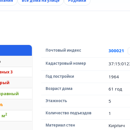
мпания
Все дома на улице
Родники
Почтовый индекс
300021
р
Кадастровый номер
37:15:01
вных 3
Год постройки
1964
арый
Возраст дома
61 год
правный
Этажность
5
 %
Количество подъездов
1
2
2 м
Материал стен
Кирпич