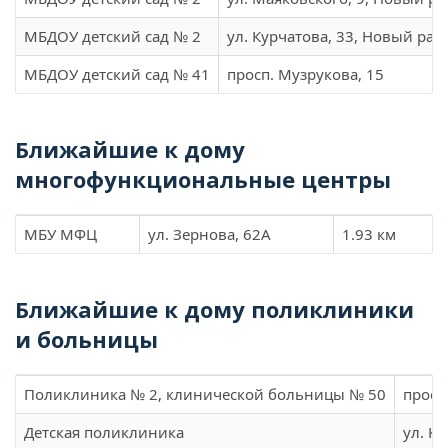
МБДОУ детский сад № 2
ул. Курчатова, 33, Новый рай
МБДОУ детский сад № 41
просп. Музрукова, 15
Ближайшие к дому
многофункциональные центры
МБУ МФЦ
ул. Зернова, 62А
1.93 км
Ближайшие к дому поликлиники
и больницы
Поликлиника № 2, клинической больницы № 50
просп
Детская поликлиника
ул. К