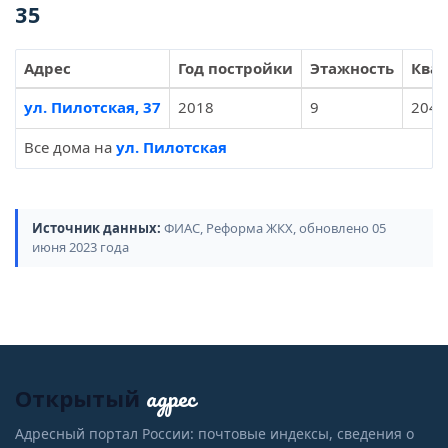
35
Адрес
Год постройки
Этажность
Ква
ул. Пилотская, 37
2018
9
204
Все дома на
ул. Пилотская
Источник данных:
ФИАС, Реформа ЖКХ, обновлено 05
июня 2023 года
адрес
Открытый
Адресный портал России: почтовые индексы, сведения о