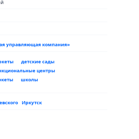
ый
вая управляющая компания»
ркеты
детские сады
нкциональные центры
ркеты
школы
чевского
Иркутск