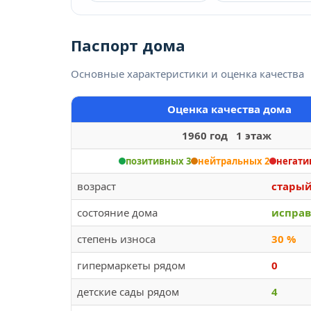
Паспорт дома
Основные характеристики и оценка качества
Оценка качества дома
1960 год 1 этаж
позитивных 3
нейтральных 2
негати
возраст
стары
состояние дома
испра
степень износа
30 %
гипермаркеты рядом
0
детские сады рядом
4