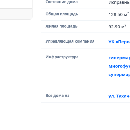
Состояние дома
Исправн
2
Общая площадь
128.50 м
2
Жилая площадь
92.90 м
Управляющая компания
УК «Пер
Инфраструктура
гиперма
многофу
суперма
Все дома на
ул. Туха