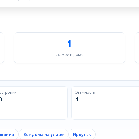
1
этажей в доме
остройки
Этажность
0
1
мпания
Все дома на улице
Иркутск