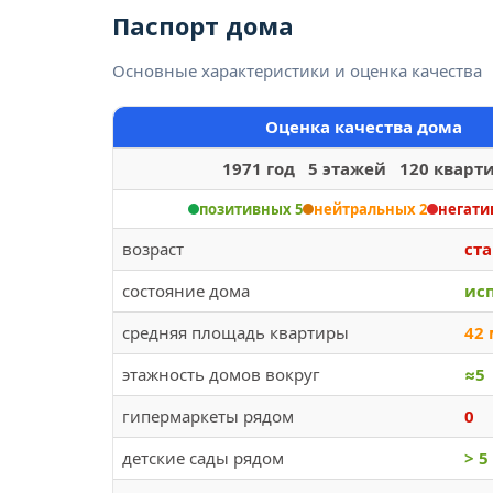
Паспорт дома
Основные характеристики и оценка качества
Оценка качества дома
1971 год 5 этажей 120 кварт
позитивных 5
нейтральных 2
негати
возраст
ст
состояние дома
ис
средняя площадь квартиры
42
этажность домов вокруг
≈5
гипермаркеты рядом
0
детские сады рядом
> 5