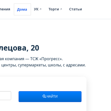
ления
УК
Торги
Статьи
Дома
↗
↗
лецова, 20
щая компания — ТСЖ «Прогресс».
центры, супермаркеты, школы, с адресами.
НАЙТИ