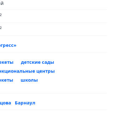
ый
2
2
гресс»
ркеты
детские сады
нкциональные центры
ркеты
школы
ецова
Барнаул