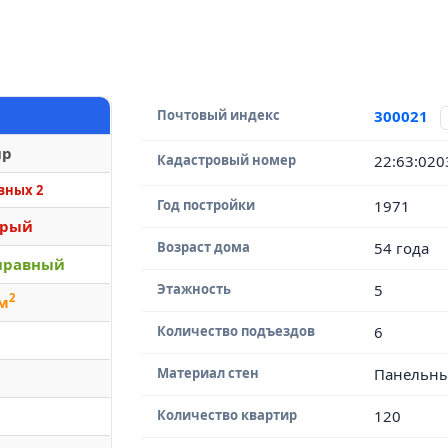
Почтовый индекс
300021
ир
Кадастровый номер
22:63:02
вных 2
Год постройки
1971
арый
Возраст дома
54 года
правный
Этажность
5
2
 м
Количество подъездов
6
Материал стен
Панельн
Количество квартир
120