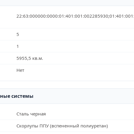
22:63:000000:0000:01:401:001:002285930;01:401:00
5
1
5955,5 кв.м.
Нет
рные системы
Сталь черная
Скорлупы ППУ (вспененный полиуретан)