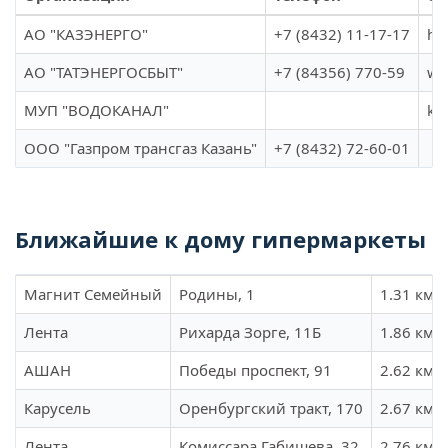
АО "КАЗЭНЕРГО"
+7 (8432) 11-17-17
ht
АО "ТАТЭНЕРГОСБЫТ"
+7 (84356) 770-59
ww
МУП "ВОДОКАНАЛ"
kz
ООО "Газпром трансгаз Казань"
+7 (8432) 72-60-01
Ближайшие к дому гипермаркеты
Магнит Семейный
Родины, 1
1.31 км
Лента
Рихарда Зорге, 11Б
1.86 км
АШАН
Победы проспект, 91
2.62 км
Карусель
Оренбургский тракт, 170
2.67 км
Лента
Комиссара Габишева, 32
2.76 км