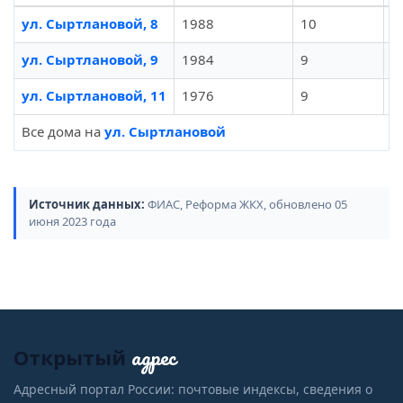
ул. Сыртлановой, 8
1988
10
1
ул. Сыртлановой, 9
1984
9
9
ул. Сыртлановой, 11
1976
9
2
Все дома на
ул. Сыртлановой
Источник данных:
ФИАС, Реформа ЖКХ, обновлено 05
июня 2023 года
адрес
Открытый
Адресный портал России: почтовые индексы, сведения о