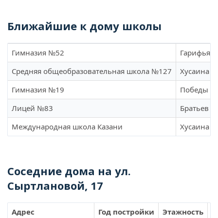
Ближайшие к дому школы
Гимназия №52
Гарифьяно
Средняя общеобразовательная школа №127
Хусаина М
Гимназия №19
Победы пр
Лицей №83
Братьев К
Международная школа Казани
Хусаина М
Соседние дома на ул.
Сыртлановой, 17
Адрес
Год постройки
Этажность
К