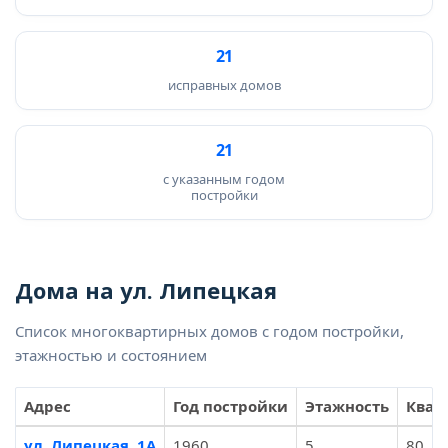
21
исправных домов
21
с указанным годом
постройки
Дома на ул. Липецкая
Список многоквартирных домов с годом постройки,
этажностью и состоянием
Адрес
Год постройки
Этажность
Квар
ул. Липецкая, 1А
1960
5
80