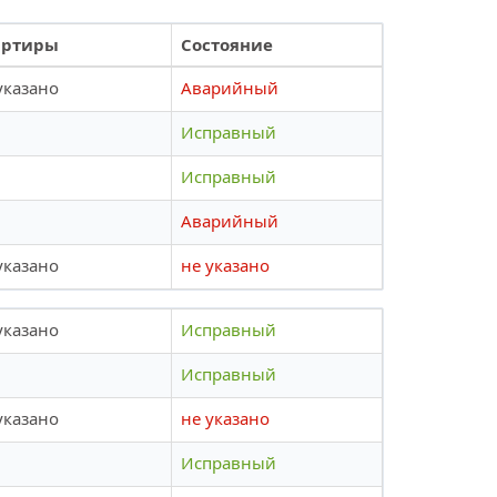
артиры
Состояние
указано
Аварийный
Исправный
Исправный
Аварийный
указано
не указано
указано
Исправный
Исправный
указано
не указано
Исправный