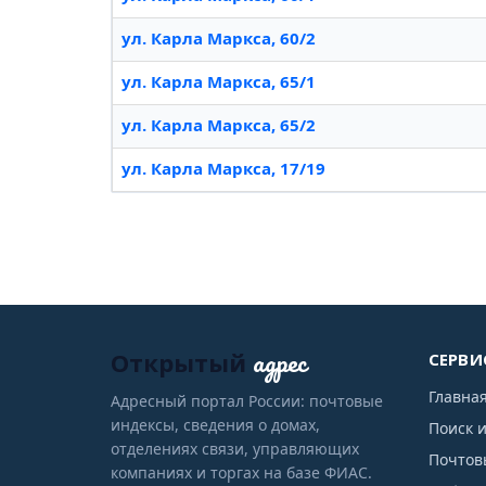
ул. Карла Маркса, 60/2
ул. Карла Маркса, 65/1
ул. Карла Маркса, 65/2
ул. Карла Маркса, 17/19
адрес
Открытый
СЕРВИ
Главна
Адресный портал России: почтовые
индексы, сведения о домах,
Поиск 
отделениях связи, управляющих
Почтов
компаниях и торгах на базе ФИАС.