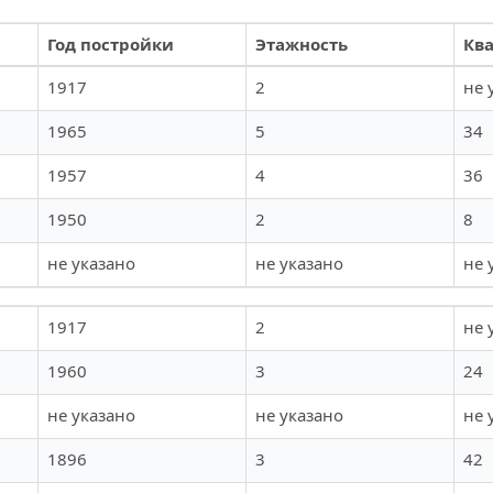
Год постройки
Этажность
Кв
1917
2
не 
1965
5
34
1957
4
36
1950
2
8
не указано
не указано
не 
1917
2
не 
1960
3
24
не указано
не указано
не 
1896
3
42