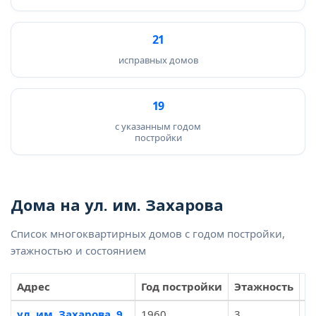
21
исправных домов
19
с указанным годом
постройки
Дома на ул. им. Захарова
Список многоквартирных домов с годом постройки,
этажностью и состоянием
Адрес
Год постройки
Этажность
К
ул. им. Захарова, 9
1960
3
2