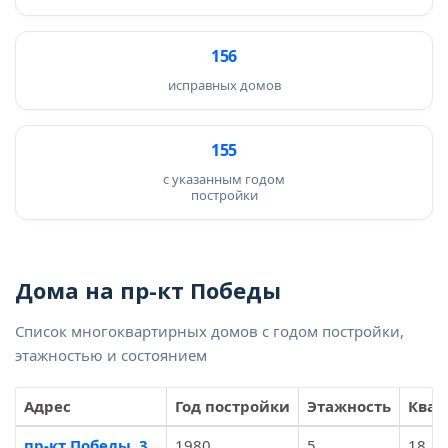
156
исправных домов
155
с указанным годом
постройки
Дома на пр-кт Победы
Список многоквартирных домов с годом постройки,
этажностью и состоянием
Адрес
Год постройки
Этажность
Квар
пр-кт Победы, 3
1980
5
18