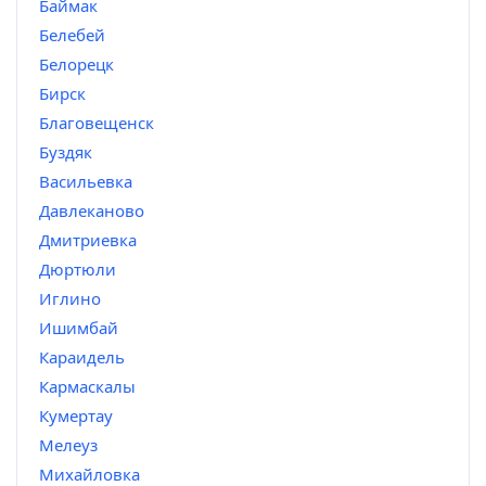
Баймак
Белебей
Белорецк
Бирск
Благовещенск
Буздяк
Васильевка
Давлеканово
Дмитриевка
Дюртюли
Иглино
Ишимбай
Караидель
Кармаскалы
Кумертау
Мелеуз
Михайловка