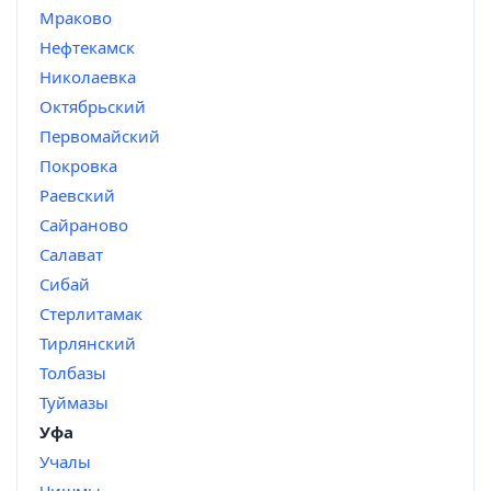
Мраково
Нефтекамск
Николаевка
Октябрьский
Первомайский
Покровка
Раевский
Сайраново
Салават
Сибай
Стерлитамак
Тирлянский
Толбазы
Туймазы
Уфа
Учалы