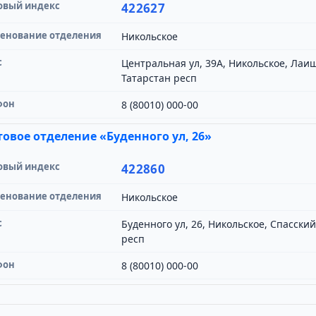
овый индекс
422627
енование отделения
Никольское
с
Центральная ул, 39А, Никольское, Лаи
Татарстан респ
фон
8 (80010) 000-00
овое отделение «Буденного ул, 26»
овый индекс
422860
енование отделения
Никольское
с
Буденного ул, 26, Никольское, Спасски
респ
фон
8 (80010) 000-00