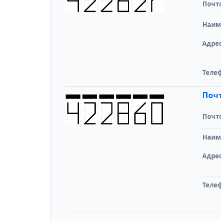
Почт
Наим
Адре
Теле
Почт
Почт
Наим
Адре
Теле