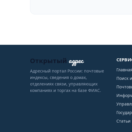
адрес
Открытый
СЕРВИ
Главна
Адресный портал России: почтовые
индексы, сведения о домах,
Поиск 
отделениях связи, управляющих
Почтов
компаниях и торгах на базе ФИАС.
Информ
Управл
Госуда
Статьи 