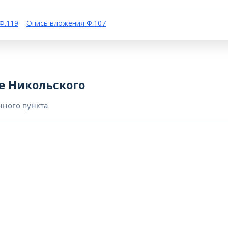
Ф.119
Опись вложения Ф.107
е Никольского
нного пункта