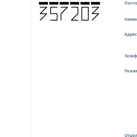
Почто
Исто
Наим
Адрес
Теле
Режи
Отдел