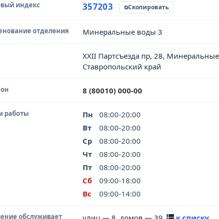
вый индекс
чник данных
357203
Скопировать
енование отделения
Минеральные воды 3
XXII Партсъезда пр, 28, Минеральны
Ставропольский край
фон
8 (80010) 000-00
м работы
Пн
08:00-20:00
Вт
08:00-20:00
Ср
08:00-20:00
Чт
08:00-20:00
Пт
08:00-20:00
Сб
09:00-18:00
Вс
09:00-14:00
ение обслуживает
улиц — 8, домов — 39
к списку