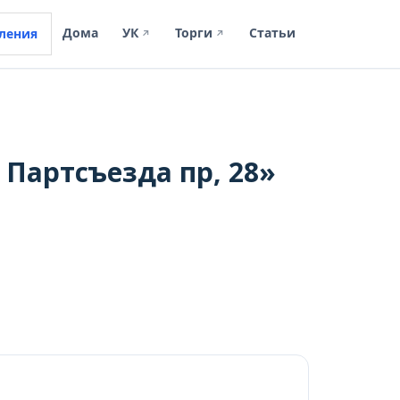
Дома
УК
Торги
Статьи
ления
↗
↗
 Партсъезда пр, 28»