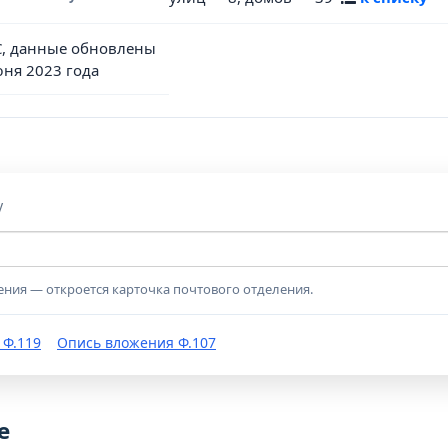
, данные обновлены
юня 2023 года
у
ения — откроется карточка почтового отделения.
 Ф.119
Опись вложения Ф.107
е