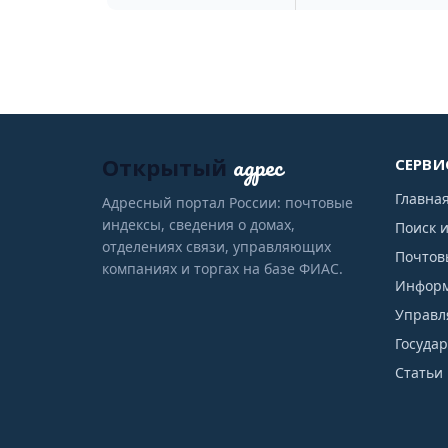
адрес
Открытый
СЕРВИ
Главна
Адресный портал России: почтовые
индексы, сведения о домах,
Поиск 
отделениях связи, управляющих
Почтов
компаниях и торгах на базе ФИАС.
Информ
Управл
Госуда
Статьи 