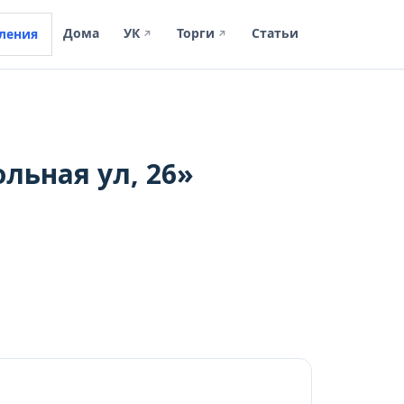
Дома
УК
Торги
Статьи
ления
↗
↗
льная ул, 26»