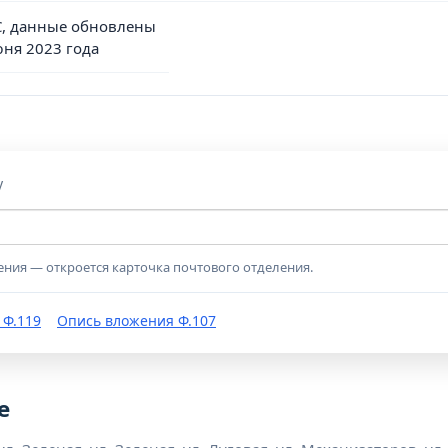
, данные обновлены
юня 2023 года
у
ения — откроется карточка почтового отделения.
 Ф.119
Опись вложения Ф.107
е