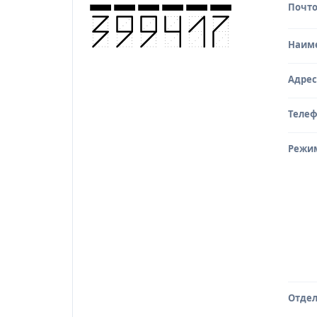
Почто
Исто
Наим
Адрес
Теле
Режи
Отдел