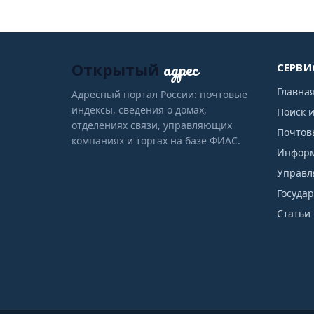
адрес
Открытый
СЕРВИ
Главна
Адресный портал России: почтовые
индексы, сведения о домах,
Поиск 
отделениях связи, управляющих
Почтов
компаниях и торгах на базе ФИАС.
Информ
Управл
Госуда
Статьи 