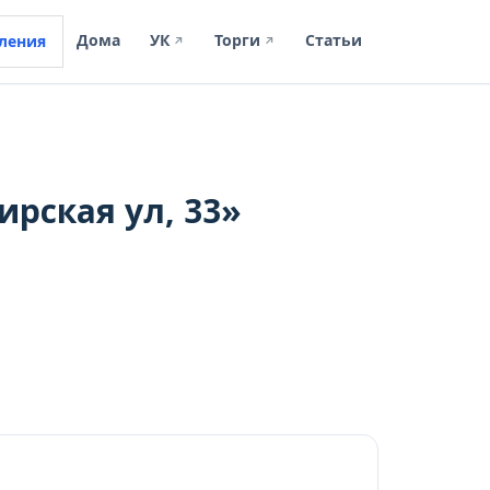
Дома
УК
Торги
Статьи
ления
↗
↗
рская ул, 33»