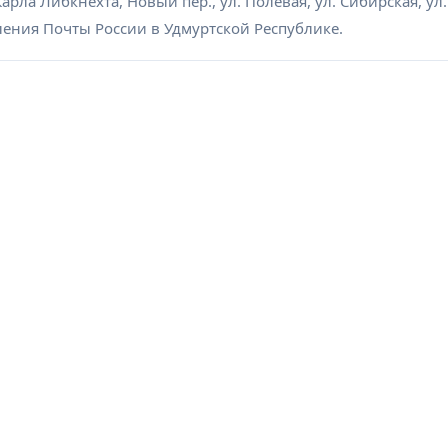
арла Либкнехта, Новый пер., ул. Полевая, ул. Сибирская, ул.
еления Почты России в Удмуртской Республике.