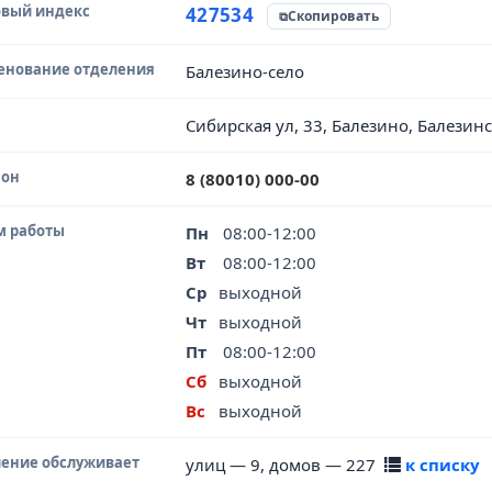
вый индекс
чник данных
427534
Скопировать
енование отделения
Балезино-село
Сибирская ул, 33, Балезино, Балезин
фон
8 (80010) 000-00
м работы
Пн
08:00-12:00
Вт
08:00-12:00
Ср
выходной
Чт
выходной
Пт
08:00-12:00
Сб
выходной
Вс
выходной
ение обслуживает
улиц — 9, домов — 227
к списку