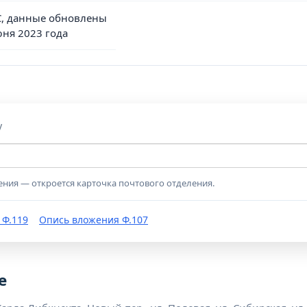
, данные обновлены
юня 2023 года
у
ения — откроется карточка почтового отделения.
 Ф.119
Опись вложения Ф.107
е