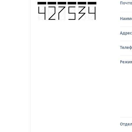
Почто
Исто
Наим
Адрес
Теле
Режи
Отдел