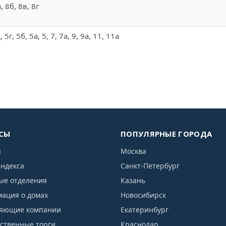
а, 8б, 8в, 8г
, 5г, 5б, 5а, 5, 7, 7а, 9, 9а, 11, 11а
СЫ
ПОПУЛЯРНЫЕ ГОРОДА
я
Москва
индекса
Санкт-Петербург
ые отделения
Казань
ация о домах
Новосибирск
яющие компании
Екатеринбург
рственные торги
Краснодар