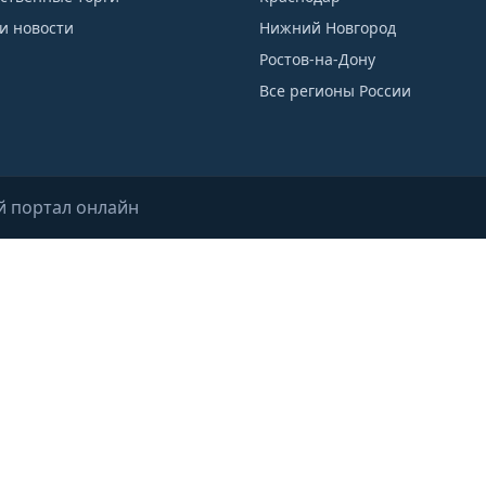
и новости
Нижний Новгород
Ростов-на-Дону
Все регионы России
й портал онлайн