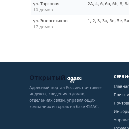
ул. Торговая
2А, 4, 6, 6а, 6б, 8, 8
10 домов
ул. Энергетиков
1, 2, 3, 3а, 5в, 5е, 5д
17 домов
адрес
Открытый
СЕРВИ
Главна
Адресный портал России: почтовые
индексы, сведения о домах,
Поиск 
отделениях связи, управляющих
Почтов
компаниях и торгах на базе ФИАС.
Информ
Управл
Госуда