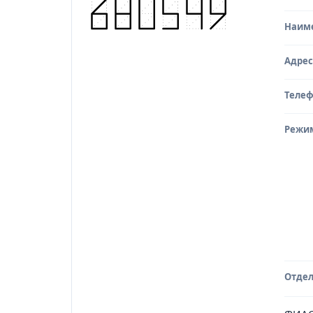
Наим
Адрес
Теле
Режи
Отдел