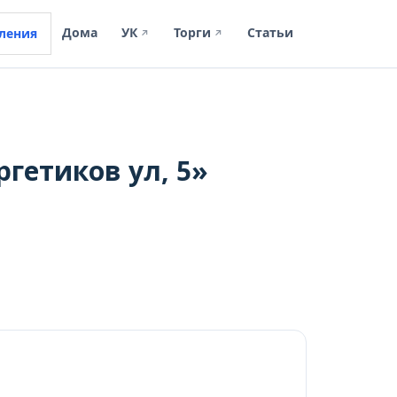
Дома
УК
Торги
Статьи
ления
↗
↗
гетиков ул, 5»