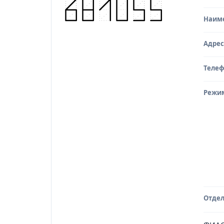
Наим
Адрес
Теле
Режи
Отдел