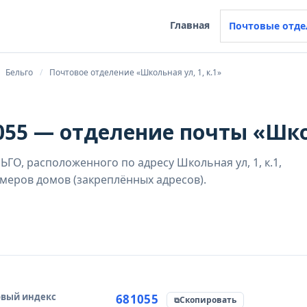
Главная
Почтовые отде
Бельго
Почтовое отделение «Школьная ул, 1, к.1»
55 — отделение почты «Школ
ГО, расположенного по адресу Школьная ул, 1, к.1,
меров домов (закреплённых адресов).
вый индекс
чник данных
681055
Скопировать