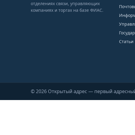
отделениях связи, управляющих
Почтов
компаниях и торгах на базе ФИАС.
Информ
Управл
Госуда
Статьи 
© 2026 Открытый адрес — первый адресны