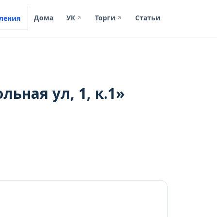
Дома
УК
Торги
Статьи
ления
↗
↗
ьная ул, 1, к.1»