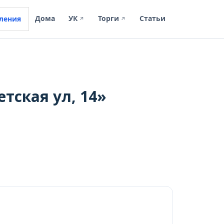
Дома
УК
Торги
Статьи
ления
↗
↗
тская ул, 14»