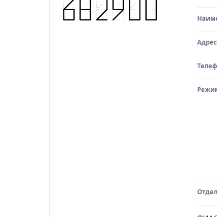
Наим
Адрес
Теле
Режи
Отдел