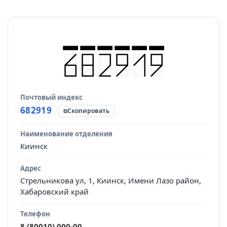
Почтовый индекс
Источник данных
682919
Скопировать
Наименование отделения
Киинск
Адрес
Стрельникова ул, 1, Киинск, Имени Лазо район,
Хабаровский край
Телефон
8 (80010) 000-00