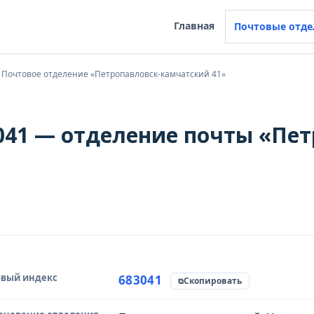
Главная
Почтовые отде
Почтовое отделение «Петропавловск-камчатский 41»
041 — отделение почты «Пет
вый индекс
чник данных
683041
Скопировать