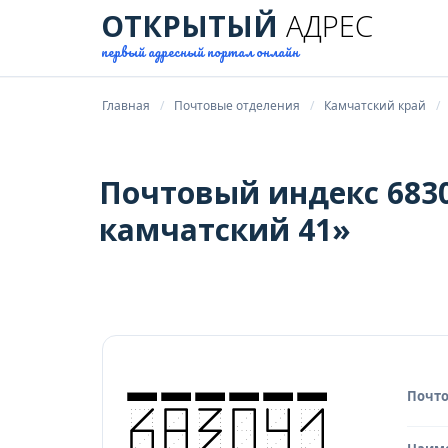
ОТКРЫТЫЙ
АДРЕС
первый адресный портал онлайн
Главная
Почтовые отделения
Камчатский край
Почтовый индекс 683
камчатский 41»
Почто
Исто