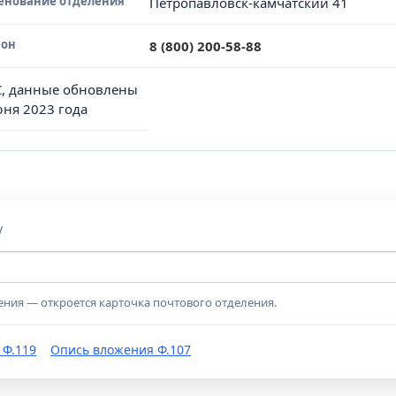
енование отделения
Петропавловск-камчатский 41
фон
8 (800) 200-58-88
, данные обновлены
юня 2023 года
у
ения — откроется карточка почтового отделения.
 Ф.119
Опись вложения Ф.107