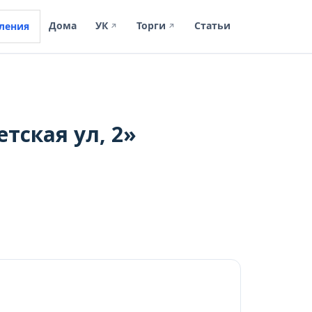
Дома
УК
Торги
Статьи
ления
↗
↗
тская ул, 2»