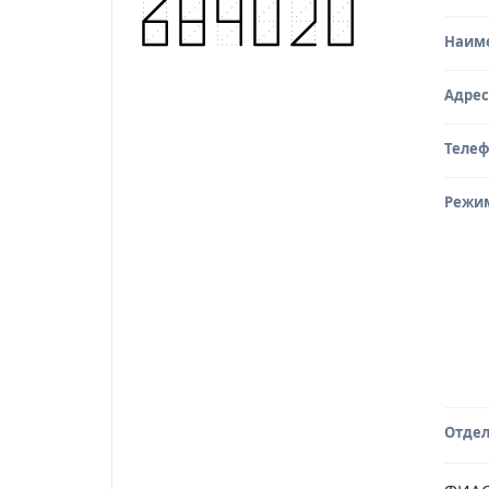
Наим
Адрес
Теле
Режи
Отдел