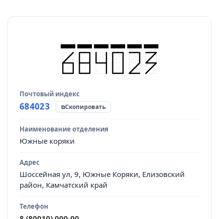
Почтовый индекс
Источник данных
684023
Скопировать
Наименование отделения
Южные коряки
Адрес
Шоссейная ул, 9, Южные Коряки, Елизовский
район, Камчатский край
Телефон
8 (80010) 000-00