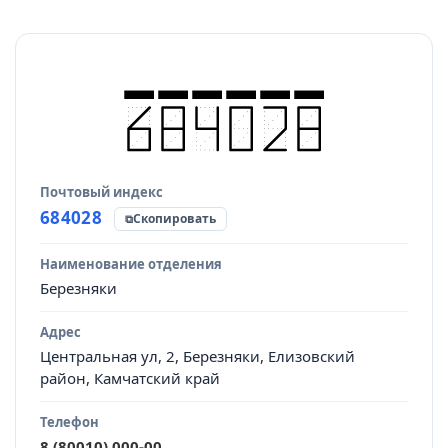
Почтовый индекс
Источник данных
684028
Скопировать
Наименование отделения
Березняки
Адрес
Центральная ул, 2, Березняки, Елизовский
район, Камчатский край
Телефон
8 (80010) 000-00