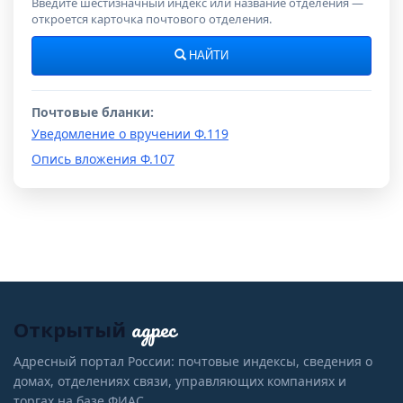
Введите шестизначный индекс или название отделения —
откроется карточка почтового отделения.
НАЙТИ
Почтовые бланки:
Уведомление о вручении Ф.119
Опись вложения Ф.107
адрес
Открытый
Адресный портал России: почтовые индексы, сведения о
домах, отделениях связи, управляющих компаниях и
торгах на базе ФИАС.