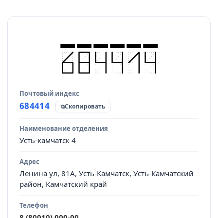
Почтовый индекс
Источник данных
684414
Скопировать
Наименование отделения
Усть-камчатск 4
Адрес
Ленина ул, 81А, Усть-Камчатск, Усть-Камчатский
район, Камчатский край
Телефон
8 (80010) 000-00