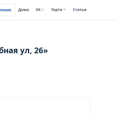
Дома
УК
Торги
Статьи
ления
↗
↗
ная ул, 26»