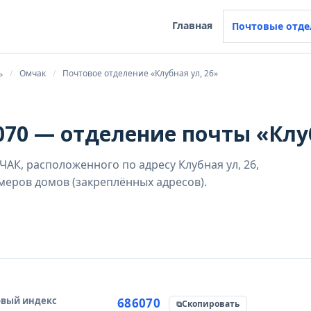
Главная
Почтовые отде
ь
Омчак
Почтовое отделение «Клубная ул, 26»
70 — отделение почты «Клуб
АК, расположенного по адресу Клубная ул, 26,
меров домов (закреплённых адресов).
вый индекс
чник данных
686070
Скопировать