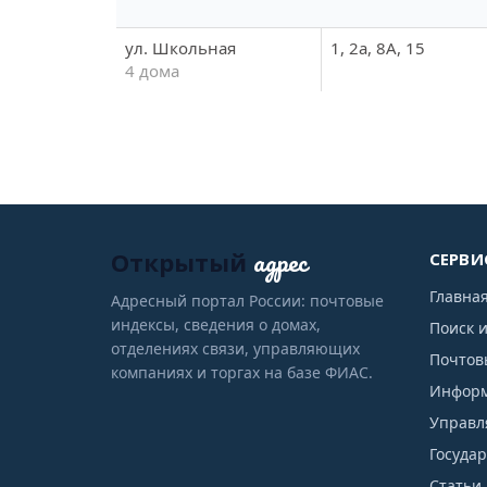
ул. Школьная
1, 2а, 8А, 15
4 дома
адрес
Открытый
СЕРВИ
Главна
Адресный портал России: почтовые
индексы, сведения о домах,
Поиск 
отделениях связи, управляющих
Почтов
компаниях и торгах на базе ФИАС.
Информ
Управл
Госуда
Статьи 