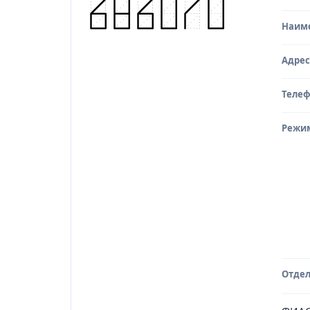
Наим
Адрес
Теле
Режи
Отдел