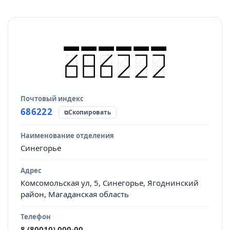
Почтовый индекс
Источник данных
686222
Скопировать
Наименование отделения
Синегорье
Адрес
Комсомольская ул, 5, Синегорье, Ягоднинский
район, Магаданская область
Телефон
8 (80010) 000-00