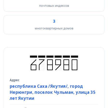
почтовых индексов
3
многоквартирных домов
Адрес
Источник данных
республика Саха /Якутия/, город
Нерюнгри, поселок Чульман, улица 35
лет Якутии