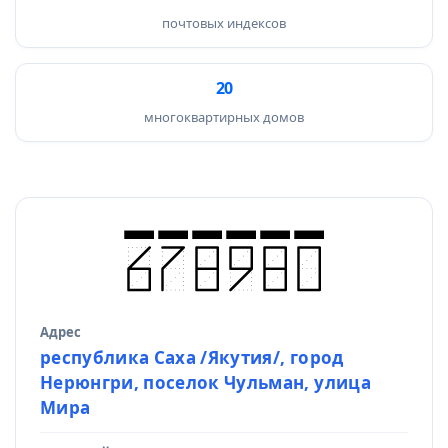
почтовых индексов
20
многоквартирных домов
Адрес
Источник данных
республика Саха /Якутия/, город
Нерюнгри, поселок Чульман, улица
Мира