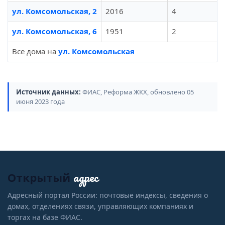
ул. Комсомольская, 2
2016
4
ул. Комсомольская, 6
1951
2
Все дома на
ул. Комсомольская
Источник данных:
ФИАС, Реформа ЖКХ, обновлено 05
июня 2023 года
адрес
Открытый
Адресный портал России: почтовые индексы, сведения о
домах, отделениях связи, управляющих компаниях и
торгах на базе ФИАС.