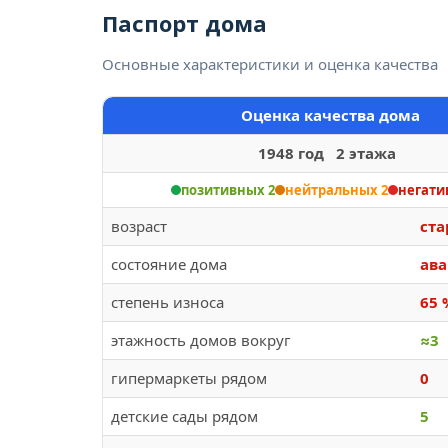
Паспорт дома
Основные характеристики и оценка качества
Оценка качества дома
1948 год 2 этажа
позитивных 2
нейтральных 2
негати
возраст
ст
состояние дома
ав
степень износа
65 
этажность домов вокруг
≈3
гипермаркеты рядом
0
детские сады рядом
5