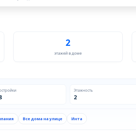
2
этажей в доме
остройки
Этажность
8
2
мпания
Все дома на улице
Инта