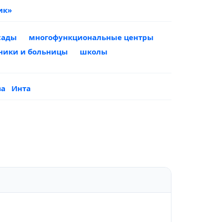
ик»
сады
многофункциональные центры
ники и больницы
школы
ва
Инта