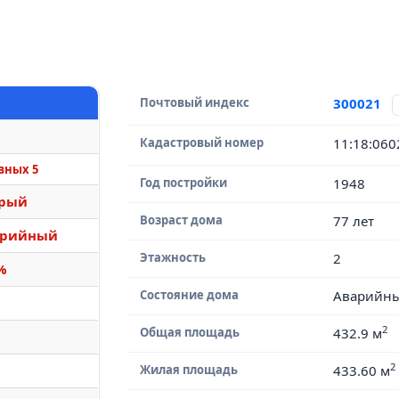
Почтовый индекс
300021
Кадастровый номер
11:18:06
вных 5
Год постройки
1948
арый
Возраст дома
77 лет
арийный
Этажность
2
%
Состояние дома
Аварийн
2
Общая площадь
432.9 м
2
Жилая площадь
433.60 м