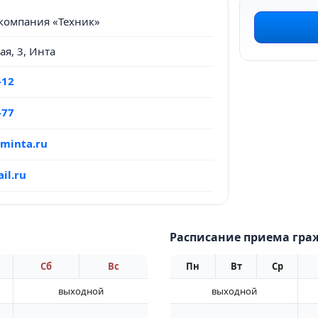
компания «Техник»
ая, 3, Инта
-12
-77
minta.ru
il.ru
Расписание приема гра
Сб
Вс
Пн
Вт
Ср
выходной
выходной