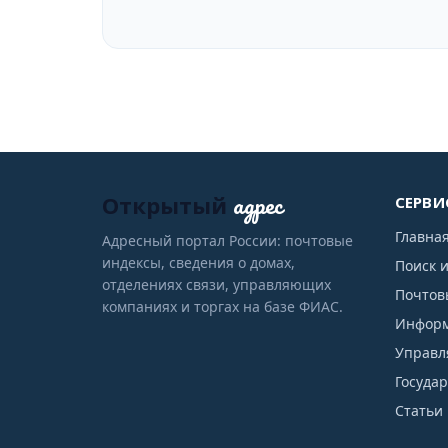
адрес
Открытый
СЕРВИ
Главна
Адресный портал России: почтовые
индексы, сведения о домах,
Поиск 
отделениях связи, управляющих
Почтов
компаниях и торгах на базе ФИАС.
Информ
Управл
Госуда
Статьи 