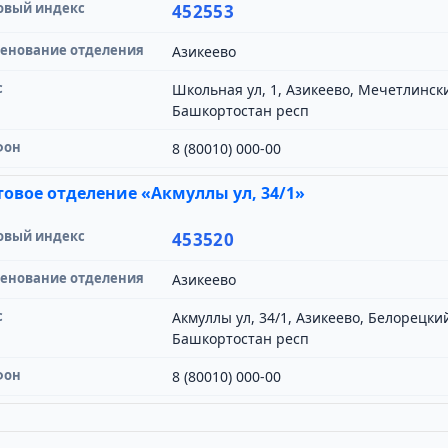
овый индекс
452553
енование отделения
Азикеево
с
Школьная ул, 1, Азикеево, Мечетлинск
Башкортостан респ
фон
8 (80010) 000-00
овое отделение «Акмуллы ул, 34/1»
овый индекс
453520
енование отделения
Азикеево
с
Акмуллы ул, 34/1, Азикеево, Белорецки
Башкортостан респ
фон
8 (80010) 000-00