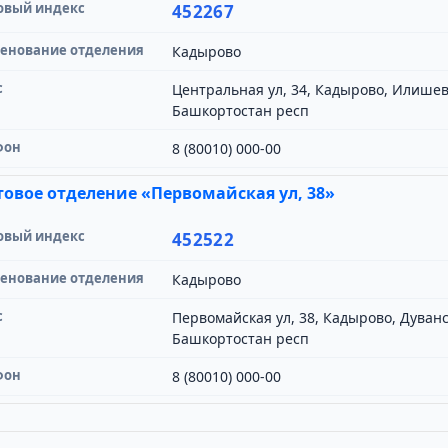
овый индекс
452267
енование отделения
Кадырово
с
Центральная ул, 34, Кадырово, Илишев
Башкортостан респ
фон
8 (80010) 000-00
овое отделение «Первомайская ул, 38»
овый индекс
452522
енование отделения
Кадырово
с
Первомайская ул, 38, Кадырово, Дуван
Башкортостан респ
фон
8 (80010) 000-00