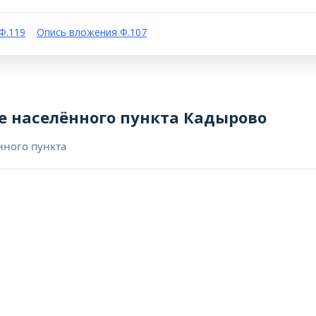
Ф.119
Опись вложения Ф.107
е населённого пункта Кадырово
нного пункта