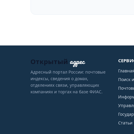
адрес
Открытый
СЕРВИ
Главна
Адресный портал России: почтовые
индексы, сведения о домах,
Поиск 
отделениях связи, управляющих
Почтов
компаниях и торгах на базе ФИАС.
Информ
Управл
Госуда
Статьи 