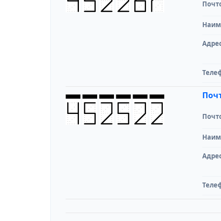
Почт
Наим
Адре
Теле
Почт
Почт
Наим
Адре
Теле