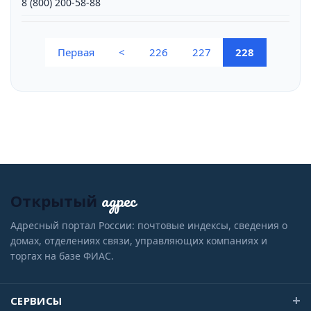
8 (800) 200-58-88
(current)
Первая
<
226
227
228
адрес
Открытый
Адресный портал России: почтовые индексы, сведения о
домах, отделениях связи, управляющих компаниях и
торгах на базе ФИАС.
СЕРВИСЫ